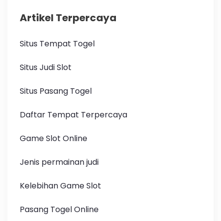
Artikel Terpercaya
Situs Tempat Togel
Situs Judi Slot
Situs Pasang Togel
Daftar Tempat Terpercaya
Game Slot Online
Jenis permainan judi
Kelebihan Game Slot
Pasang Togel Online