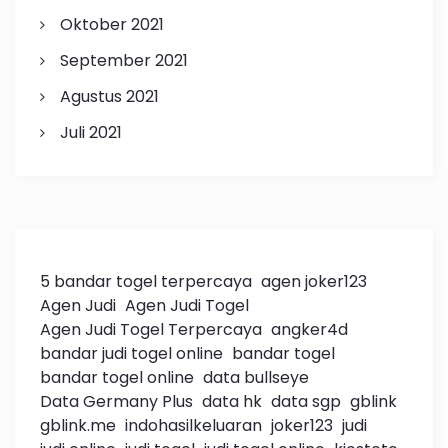
Oktober 2021
September 2021
Agustus 2021
Juli 2021
5 bandar togel terpercaya
agen joker123
Agen Judi
Agen Judi Togel
Agen Judi Togel Terpercaya
angker4d
bandar judi togel online
bandar togel
bandar togel online
data bullseye
Data Germany Plus
data hk
data sgp
gblink
gblink.me
indohasilkeluaran
joker123
judi