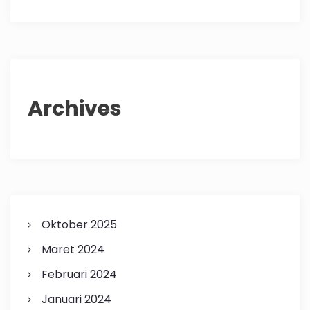
Archives
Oktober 2025
Maret 2024
Februari 2024
Januari 2024