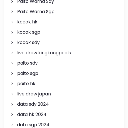
Paito Warna Sdy
Paito Warna Sgp
kocok hk
kocok sgp
kocok sdy
live draw kingkongpools
paito sdy
paito sgp
paito hk
live draw japan
data sdy 2024
data hk 2024
data sgp 2024