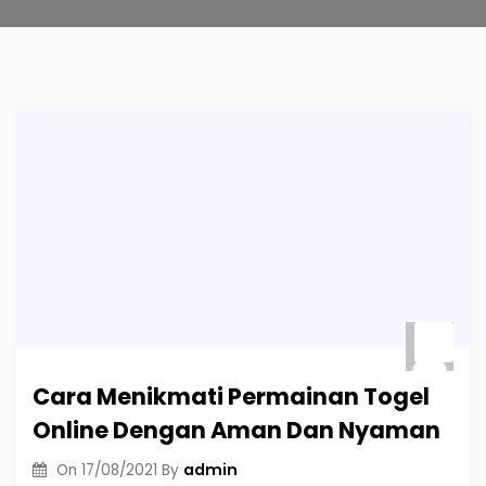
Cara Menikmati Permainan Togel
Online Dengan Aman Dan Nyaman
admin
On
17/08/2021
By