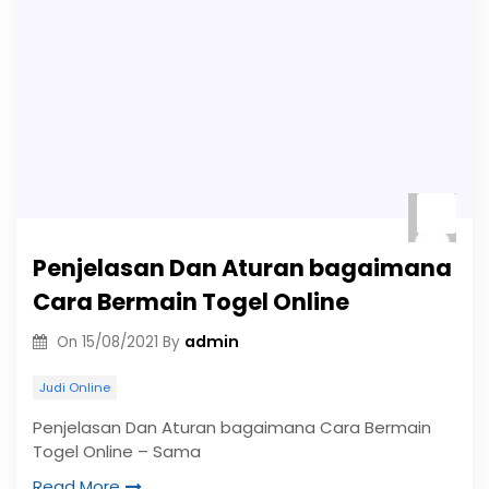
Penjelasan Dan Aturan bagaimana
Cara Bermain Togel Online
admin
On
15/08/2021
By
Judi Online
Penjelasan Dan Aturan bagaimana Cara Bermain
Togel Online – Sama
Read More