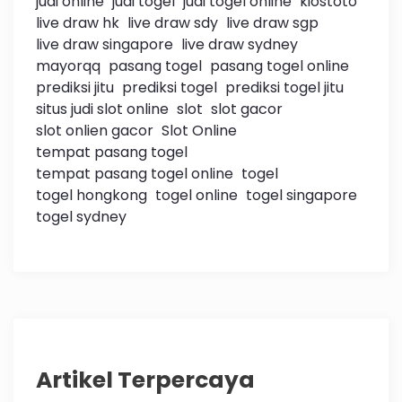
judi online
judi togel
judi togel online
kiostoto
live draw hk
live draw sdy
live draw sgp
live draw singapore
live draw sydney
mayorqq
pasang togel
pasang togel online
prediksi jitu
prediksi togel
prediksi togel jitu
situs judi slot online
slot
slot gacor
slot onlien gacor
Slot Online
tempat pasang togel
tempat pasang togel online
togel
togel hongkong
togel online
togel singapore
togel sydney
Artikel Terpercaya