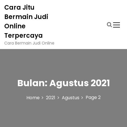
S
Cara Jitu
k
i
Bermain Judi
p
Online
t
o
Terpercaya
c
Cara Bermain Judi Online
o
n
t
e
n
t
Bulan:
Agustus 2021
Page 2
Home
2021
Agustus