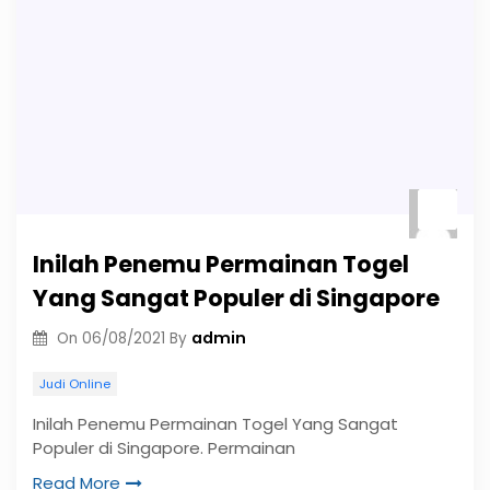
Inilah Penemu Permainan Togel
Yang Sangat Populer di Singapore
admin
On
06/08/2021
By
Judi Online
Inilah Penemu Permainan Togel Yang Sangat
Populer di Singapore. Permainan
Read More