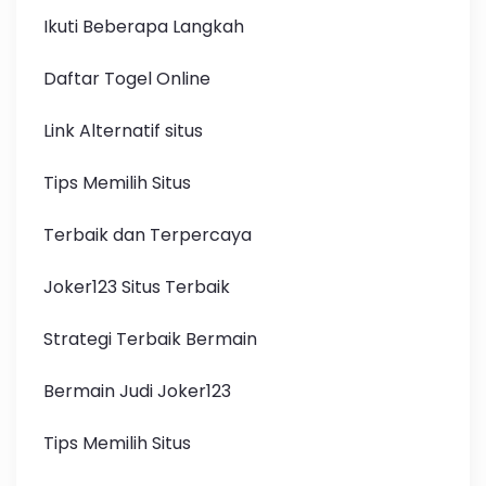
Ikuti Beberapa Langkah
Daftar Togel Online
Link Alternatif situs
Tips Memilih Situs
Terbaik dan Terpercaya
Joker123 Situs Terbaik
Strategi Terbaik Bermain
Bermain Judi Joker123
Tips Memilih Situs