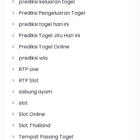
prediksi keluaran togel
Prediksi Pengeluaran Togel
prediksi togel hari ini
Prediksi Togel Jitu Hari Ini
Prediksi Togel Online
prediksi wla
RTP Live
RTP Slot
sabung ayam
slot
Slot Online
Slot Thailand
Tempat Pasang Togel