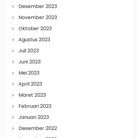
Desember 2023
November 2023
Oktober 2023
Agustus 2023
Juli 2023
Juni 2023
Mei 2023
April 2023
Maret 2023
Februari 2023
Januari 2023
Desember 2022