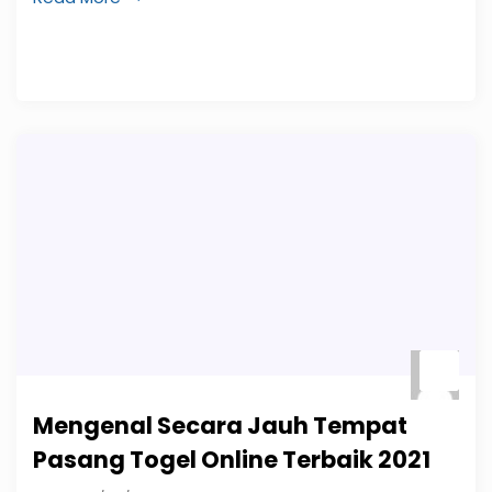
Mengenal Secara Jauh Tempat
Pasang Togel Online Terbaik 2021