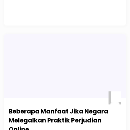
Beberapa Manfaat Jika Negara
Melegalkan Praktik Perjudian
Online