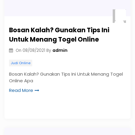
Bosan Kalah? Gunakan Tips Ini
Untuk Menang Togel Online
admin
On
08/08/2021
By
Judi Online
Bosan Kalah? Gunakan Tips Ini Untuk Menang Togel
Online Apa
Read More