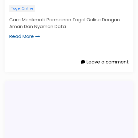
Togel Online
Cara Menikmati Permainan Togel Online Dengan
Aman Dan Nyaman Data
Read More
Leave a comment