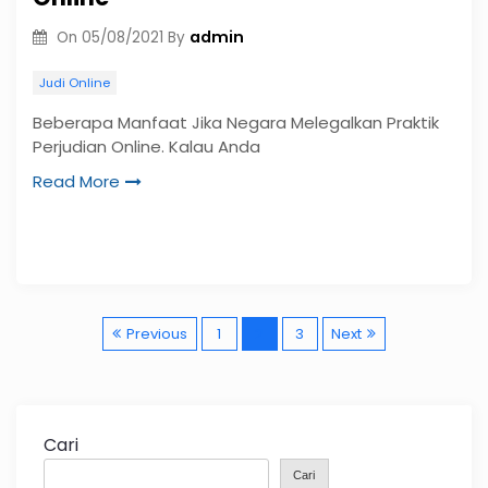
admin
On
05/08/2021
By
Judi Online
Beberapa Manfaat Jika Negara Melegalkan Praktik
Perjudian Online. Kalau Anda
Read More
P
Previous
1
2
3
Next
a
g
Cari
i
Cari