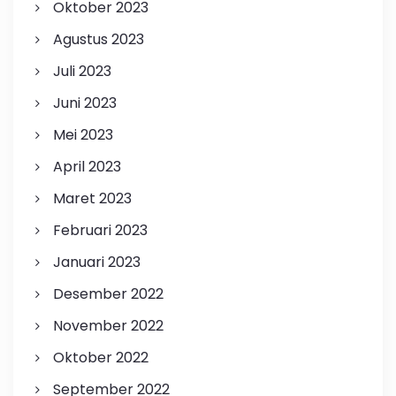
Oktober 2023
Agustus 2023
Juli 2023
Juni 2023
Mei 2023
April 2023
Maret 2023
Februari 2023
Januari 2023
Desember 2022
November 2022
Oktober 2022
September 2022