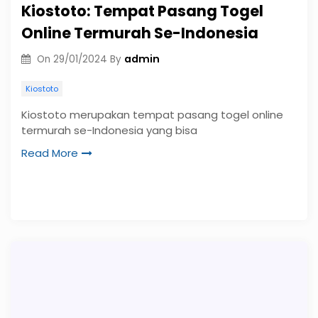
Kiostoto: Tempat Pasang Togel
Online Termurah Se-Indonesia
admin
On
29/01/2024
By
Kiostoto
Kiostoto merupakan tempat pasang togel online
termurah se-Indonesia yang bisa
Read More