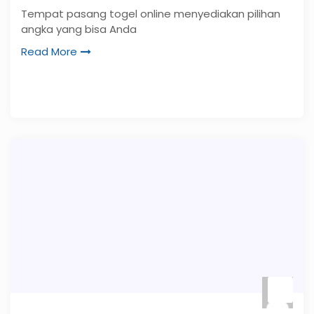
Tempat pasang togel online menyediakan pilihan
angka yang bisa Anda
Read More