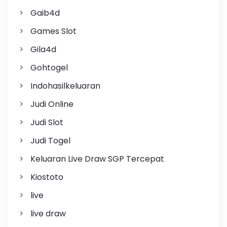
Gaib4d
Games Slot
Gila4d
Gohtogel
Indohasilkeluaran
Judi Online
Judi Slot
Judi Togel
Keluaran Live Draw SGP Tercepat
Kiostoto
live
live draw