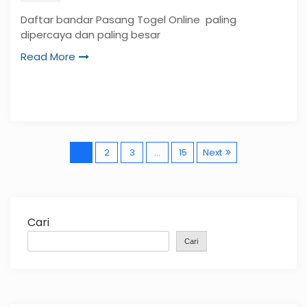
Daftar bandar Pasang Togel Online paling
dipercaya dan paling besar
Read More
P
1
2
3
…
15
Next
a
g
Cari
i
Cari
n