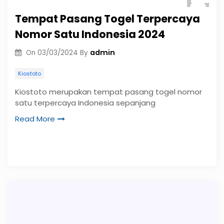
Tempat Pasang Togel Terpercaya
Nomor Satu Indonesia 2024
admin
On
03/03/2024
By
Kiostoto
Kiostoto merupakan tempat pasang togel nomor
satu terpercaya Indonesia sepanjang
Read More