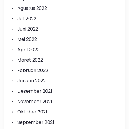
Agustus 2022
Juli 2022
Juni 2022
Mei 2022
April 2022
Maret 2022
Februari 2022
Januari 2022
Desember 2021
November 2021
Oktober 2021
September 2021