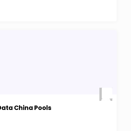
Data China Pools