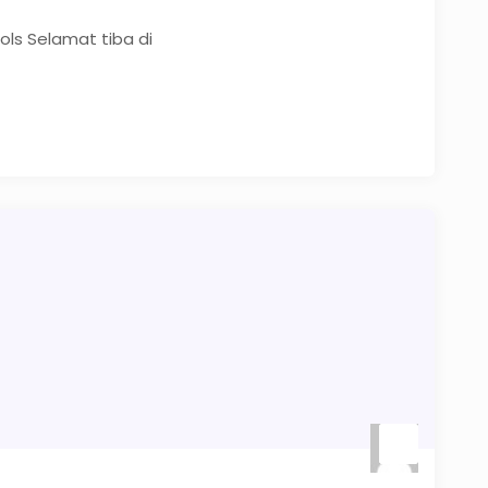
ols Selamat tiba di