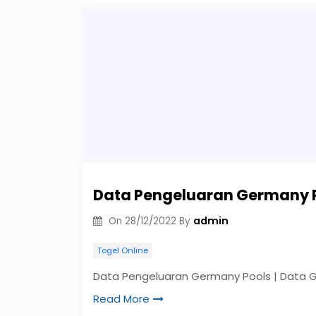
Data Pengeluaran Germany P
admin
On
28/12/2022
By
Togel Online
Data Pengeluaran Germany Pools | Data 
Read More