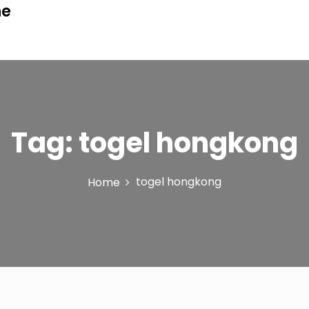
ne
Tag:
togel hongkong
togel hongkong
Home