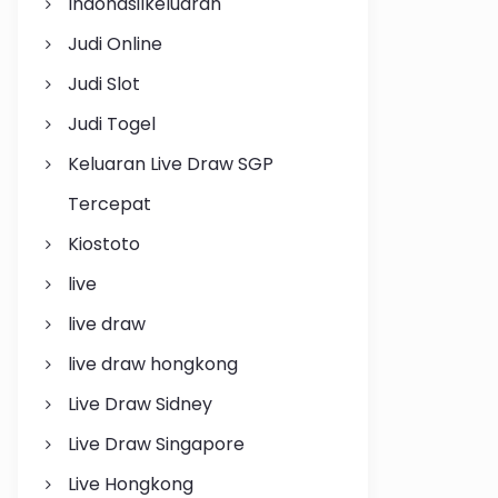
Indohasilkeluaran
Judi Online
Judi Slot
Judi Togel
Keluaran Live Draw SGP
Tercepat
Kiostoto
live
live draw
live draw hongkong
Live Draw Sidney
Live Draw Singapore
Live Hongkong