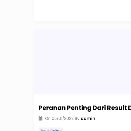
Peranan Penting Dari Result 
admin
On
05/01/2023
By
Togel Online