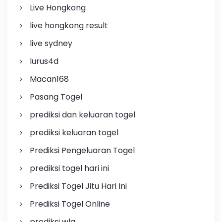
Live Hongkong
live hongkong result
live sydney
lurus4d
Macan168
Pasang Togel
prediksi dan keluaran togel
prediksi keluaran togel
Prediksi Pengeluaran Togel
prediksi togel hari ini
Prediksi Togel Jitu Hari Ini
Prediksi Togel Online
prediksi wla