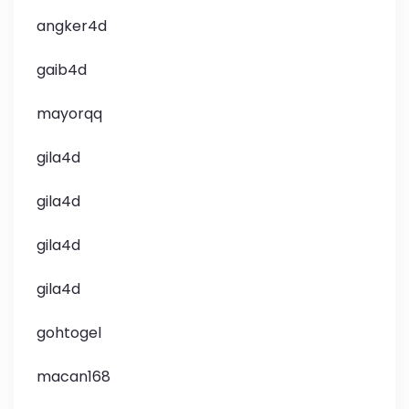
angker4d
gaib4d
mayorqq
gila4d
gila4d
gila4d
gila4d
gohtogel
macan168