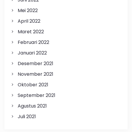
Mei 2022
April 2022
Maret 2022
Februari 2022
Januari 2022
Desember 2021
November 2021
Oktober 2021
September 2021
Agustus 2021
Juli 2021