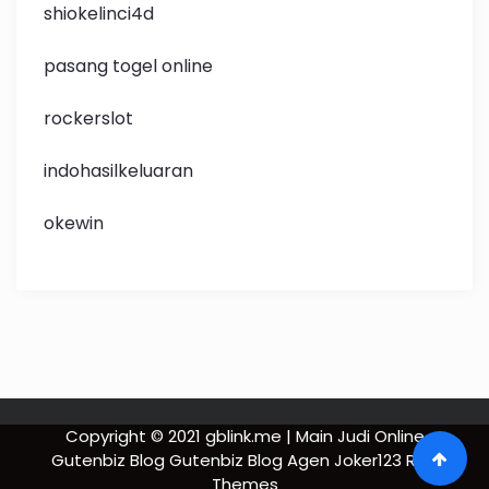
shiokelinci4d
pasang togel online
rockerslot
indohasilkeluaran
okewin
Copyright © 2021 gblink.me | Main Judi Online
Gutenbiz Blog
Gutenbiz Blog
Agen Joker123
Rise
Themes