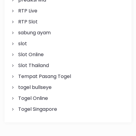
RTP Live
RTP Slot
sabung ayam
slot
Slot Online
Slot Thailand
Tempat Pasang Togel
togel bullseye
Togel Online
Togel Singapore