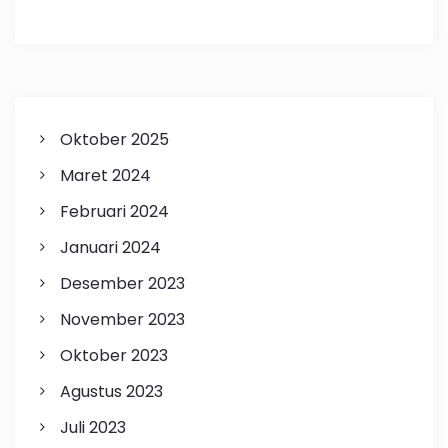
Oktober 2025
Maret 2024
Februari 2024
Januari 2024
Desember 2023
November 2023
Oktober 2023
Agustus 2023
Juli 2023