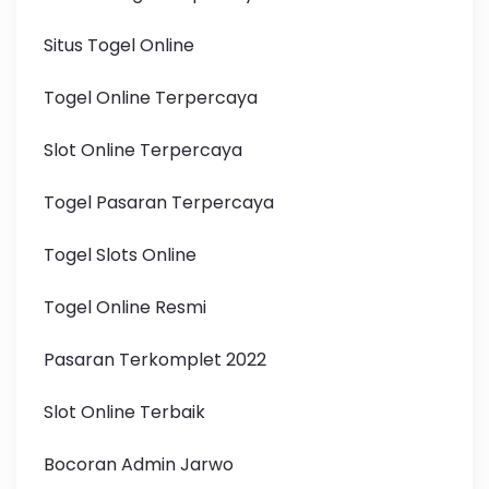
Situs Togel Online
Togel Online Terpercaya
Slot Online Terpercaya
Togel Pasaran Terpercaya
Togel Slots Online
Togel Online Resmi
Pasaran Terkomplet 2022
Slot Online Terbaik
Bocoran Admin Jarwo