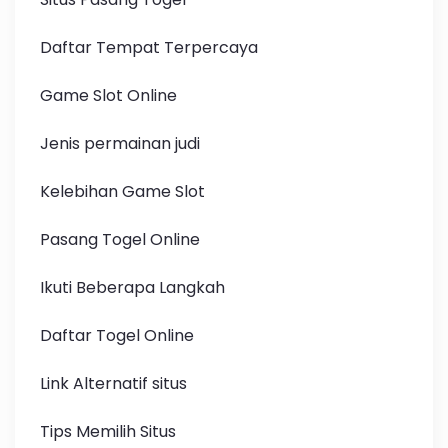
Daftar Tempat Terpercaya
Game Slot Online
Jenis permainan judi
Kelebihan Game Slot
Pasang Togel Online
Ikuti Beberapa Langkah
Daftar Togel Online
Link Alternatif situs
Tips Memilih Situs