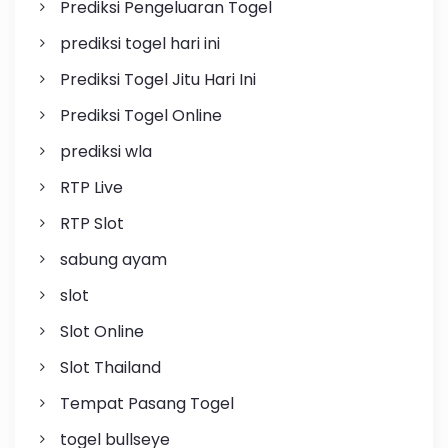
Prediksi Pengeluaran Togel
prediksi togel hari ini
Prediksi Togel Jitu Hari Ini
Prediksi Togel Online
prediksi wla
RTP Live
RTP Slot
sabung ayam
slot
Slot Online
Slot Thailand
Tempat Pasang Togel
togel bullseye