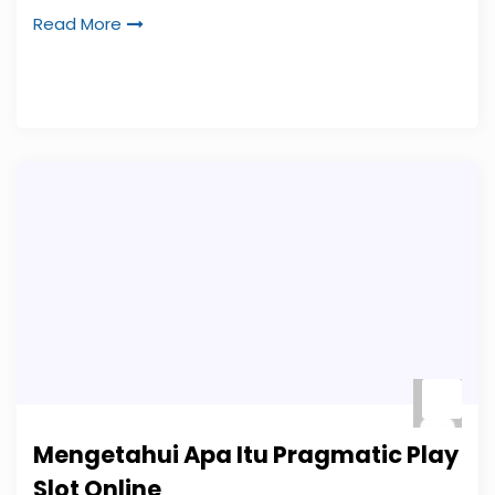
Read More
Mengetahui Apa Itu Pragmatic Play
Slot Online