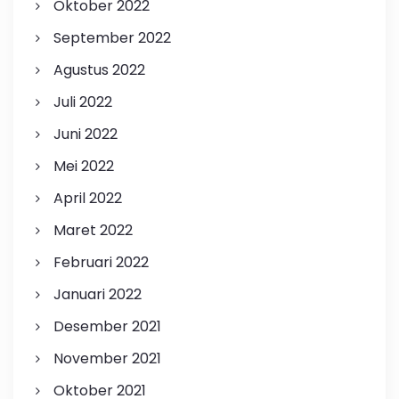
Oktober 2022
September 2022
Agustus 2022
Juli 2022
Juni 2022
Mei 2022
April 2022
Maret 2022
Februari 2022
Januari 2022
Desember 2021
November 2021
Oktober 2021