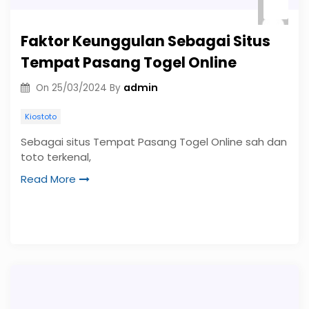
Faktor Keunggulan Sebagai Situs
Tempat Pasang Togel Online
admin
On
25/03/2024
By
Kiostoto
Sebagai situs Tempat Pasang Togel Online sah dan
toto terkenal,
Read More