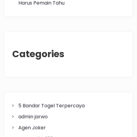
Harus Pemain Tahu
Categories
5 Bandar Togel Terpercaya
admin jarwo
Agen Joker