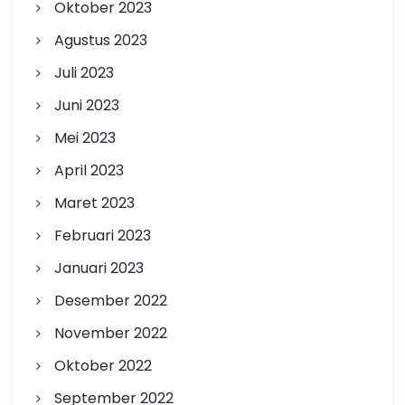
Oktober 2023
Agustus 2023
Juli 2023
Juni 2023
Mei 2023
April 2023
Maret 2023
Februari 2023
Januari 2023
Desember 2022
November 2022
Oktober 2022
September 2022