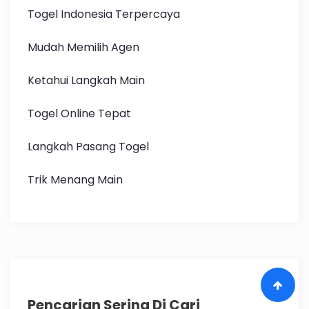
Togel Indonesia Terpercaya
Mudah Memilih Agen
Ketahui Langkah Main
Togel Online Tepat
Langkah Pasang Togel
Trik Menang Main
Pencarian Sering Di Cari