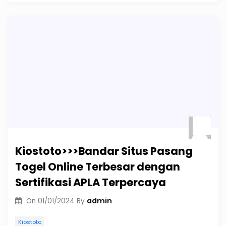
Kiostoto>>>Bandar Situs Pasang
Togel Online Terbesar dengan
Sertifikasi APLA Terpercaya
admin
On
01/01/2024
By
Kiostoto