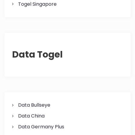
Togel Singapore
Data Togel
Data Bullseye
Data China
Data Germany Plus