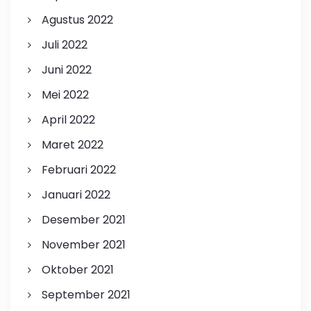
Agustus 2022
Juli 2022
Juni 2022
Mei 2022
April 2022
Maret 2022
Februari 2022
Januari 2022
Desember 2021
November 2021
Oktober 2021
September 2021