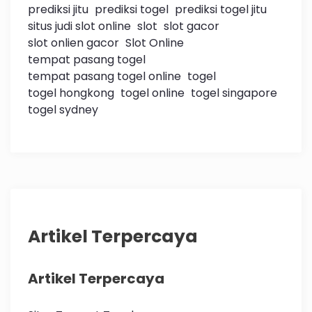
prediksi jitu
prediksi togel
prediksi togel jitu
situs judi slot online
slot
slot gacor
slot onlien gacor
Slot Online
tempat pasang togel
tempat pasang togel online
togel
togel hongkong
togel online
togel singapore
togel sydney
Artikel Terpercaya
Artikel Terpercaya