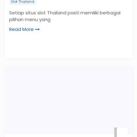
Slot Thailand
Setiap situs slot Thailand pasti memiliki berbagai
pilihan menu yang
Read More