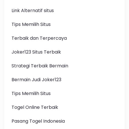
Link Alternatif situs
Tips Memilih Situs
Terbaik dan Terpercaya
Joker123 Situs Terbaik
Strategi Terbaik Bermain
Bermain Judi Joker123
Tips Memilih Situs
Togel Online Terbaik
Pasang Togel Indonesia