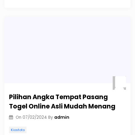
Pilihan Angka Tempat Pasang
Togel Online Asli Mudah Menang
admin
On
07/02/2024
By
Kiostoto