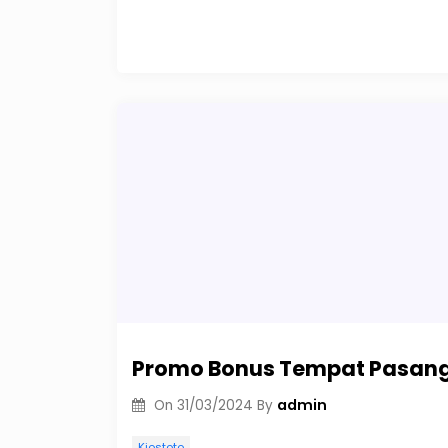
Promo Bonus Tempat Pasang
admin
On
31/03/2024
By
Kiostoto