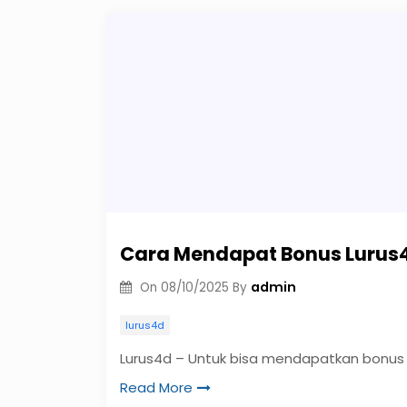
Cara Mendapat Bonus Lurus
admin
On
08/10/2025
By
lurus4d
Lurus4d – Untuk bisa mendapatkan bonus 
Read More