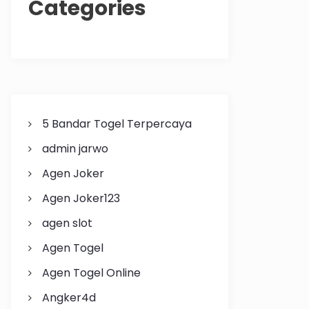
Categories
5 Bandar Togel Terpercaya
admin jarwo
Agen Joker
Agen Joker123
agen slot
Agen Togel
Agen Togel Online
Angker4d