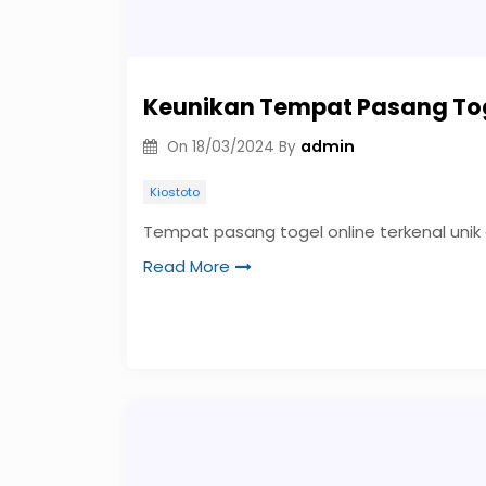
Keunikan Tempat Pasang Tog
admin
On
18/03/2024
By
Kiostoto
Tempat pasang togel online terkenal uni
Read More