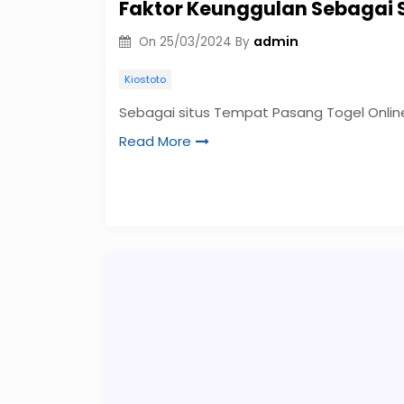
Faktor Keunggulan Sebagai 
admin
On
25/03/2024
By
Kiostoto
Sebagai situs Tempat Pasang Togel Online
Read More