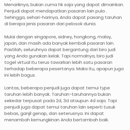
Menariknya, bukan cuma hk saja yang dapat dimainkan.
Penjudi dapat mendapatkan pasaran lain pula .
Sehingga, sehari-harinya, Anda dapat pasang taruhan
di berapa jenis pasaran dari pelosok dunia.
Mulai dengan singapore, sidney, hongkong, malay,
japan, dan masih ada banyak kembali pasaran lain.
Pastilah, seluruhnya dapat bergantung dari biro judi
yang Anda gunakan kelak. Tapi normalnya, biro judi
togel virtual itu terus tawarkan lebih satu pasaran
terhadap beberapa pesertanya. Maka itu, apapun juga
ini lebih bagus.
Lantas, beberapa penjudi juga dapat temui type
taruhan lebih banyak. Taruhan-taruhannya bukan
sekedar terpusat pada 2d, 3d ataupun 4d saja. Tapi
penjudi juga dapat temui taruhan lain seperti tusuk
bebas, ganjil genap, dan seterusnya. Ini dapat
menambah kemungkinan Anda bertambah baik.