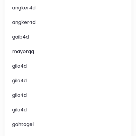
angker4d
angker4d
gaib4d
mayorqq
gila4d
gila4d
gila4d
gila4d
gohtogel