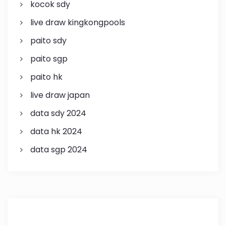
kocok sdy
live draw kingkongpools
paito sdy
paito sgp
paito hk
live draw japan
data sdy 2024
data hk 2024
data sgp 2024