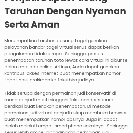
Taruhan Dengan Nyaman
Serta Aman
Menempatkan taruhan pasang togel gunakan
pelayanan bandar togel virtual serius dapat berikan
pengalaman tidak serupa . Sehingga, proses
penempatan taruhan toto lewat cara virtual ini dibuntel
dalam metode online. Artinya, Anda dapat gunakan
kontribusi akses internet buat menempatkan nomor
tepat hasil prakiraan ke faksi biro judinya.
Tidak serupa dengan permainan judi konservatif di
mana penjudi mesti singgahi faksi bandar secara
berdikari buat kerjakan penempatan. Di metode
permainan judi virtual, penjudi cukup membuka browser
buat menempatkan nomor opsinya. Juga ini dapat
diolah melalui tempat smartphone sekalinya . Sehingga
serius lebih simpel dibandingkan permainan judi