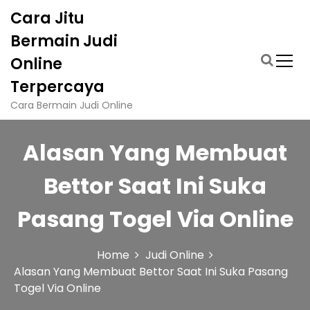
S
Cara Jitu
k
i
Bermain Judi
p
Online
t
o
Terpercaya
c
Cara Bermain Judi Online
o
n
t
Alasan Yang Membuat
e
n
Bettor Saat Ini Suka
t
Pasang Togel Via Online
Home
Judi Online
Alasan Yang Membuat Bettor Saat Ini Suka Pasang
Togel Via Online