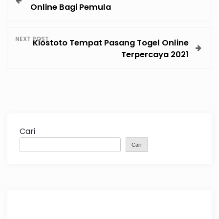
a
Online Bagi Pemula
v
NEXT POST
Kiostoto Tempat Pasang Togel Online
i
Terpercaya 2021
g
a
s
Cari
i
Cari
p
o
s