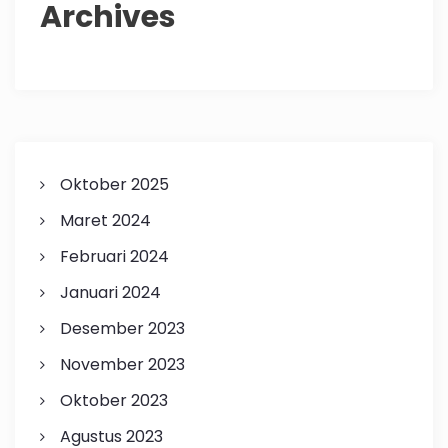
Archives
Oktober 2025
Maret 2024
Februari 2024
Januari 2024
Desember 2023
November 2023
Oktober 2023
Agustus 2023