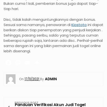
Bukan cuma 1 kali, pemberian bonus juga dapat tiap-
tiap hari.
Disc, tidak kalah menguntungkannya dengan bonus.
Sesuai sama namanya, penawaran di
Kiostoto
ini dapat
berikan diskon tiap penempatan yang penjudi kerjakan .
Sehingga, pasang seribu, saldo yang terputus cuman
beberapa rupiah saja, lantaran ada disc.. Perihal-perihal
sama dengan ini yang bikin permainan judi togel online
lebih disenangi.
ADMIN
On
17/11/2021
By
N
PREVIOUS POST
Panduan Verifikasi Akun Judi Togel