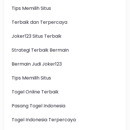
Tips Memilih Situs
Terbaik dan Terpercaya
Joker123 Situs Terbaik
Strategi Terbaik Bermain
Bermain Judi Joker123
Tips Memilih Situs
Togel Online Terbaik
Pasang Togel Indonesia
Togel Indonesia Terpercaya