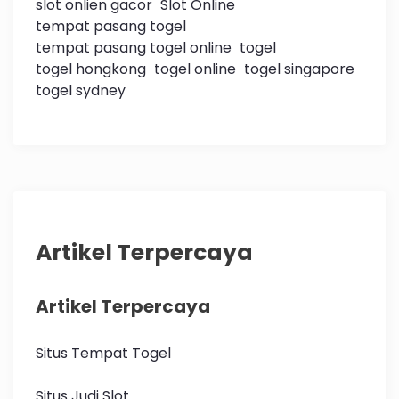
slot onlien gacor
Slot Online
tempat pasang togel
tempat pasang togel online
togel
togel hongkong
togel online
togel singapore
togel sydney
Artikel Terpercaya
Artikel Terpercaya
Situs Tempat Togel
Situs Judi Slot