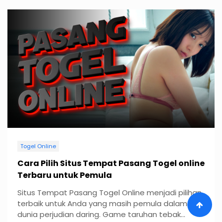
Togel Online
Cara Pilih Situs Tempat Pasang Togel online
Terbaru untuk Pemula
Situs Tempat Pasang Togel Online menjadi pilihan
terbaik untuk Anda yang masih pemula dalam
dunia perjudian daring. Game taruhan tebak...