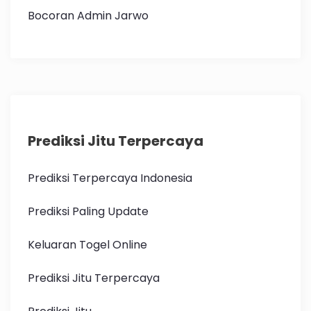
Bocoran Admin Jarwo
Prediksi Jitu Terpercaya
Prediksi Terpercaya Indonesia
Prediksi Paling Update
Keluaran Togel Online
Prediksi Jitu Terpercaya