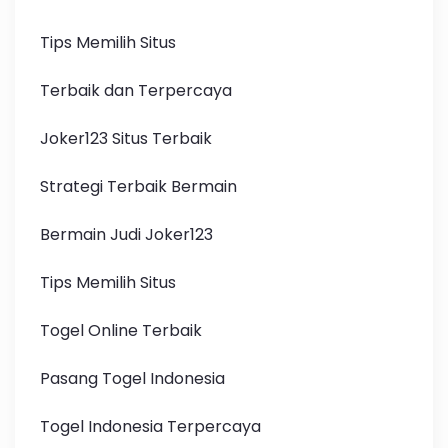
Tips Memilih Situs
Terbaik dan Terpercaya
Joker123 Situs Terbaik
Strategi Terbaik Bermain
Bermain Judi Joker123
Tips Memilih Situs
Togel Online Terbaik
Pasang Togel Indonesia
Togel Indonesia Terpercaya