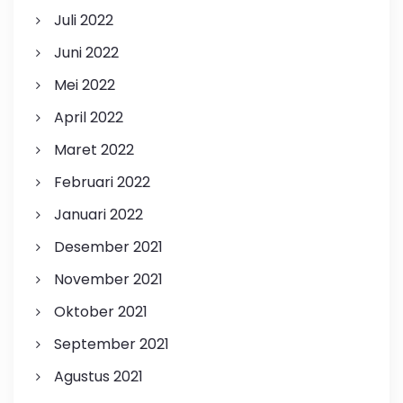
Juli 2022
Juni 2022
Mei 2022
April 2022
Maret 2022
Februari 2022
Januari 2022
Desember 2021
November 2021
Oktober 2021
September 2021
Agustus 2021