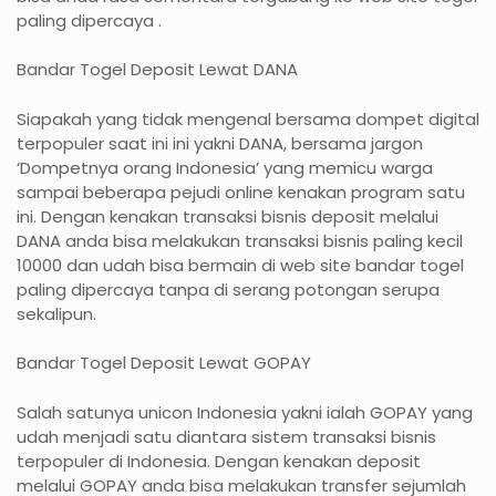
paling dipercaya .
Bandar Togel Deposit Lewat DANA
Siapakah yang tidak mengenal bersama dompet digital
terpopuler saat ini ini yakni DANA, bersama jargon
‘Dompetnya orang Indonesia’ yang memicu warga
sampai beberapa pejudi online kenakan program satu
ini. Dengan kenakan transaksi bisnis deposit melalui
DANA anda bisa melakukan transaksi bisnis paling kecil
10000 dan udah bisa bermain di web site bandar togel
paling dipercaya tanpa di serang potongan serupa
sekalipun.
Bandar Togel Deposit Lewat GOPAY
Salah satunya unicon Indonesia yakni ialah GOPAY yang
udah menjadi satu diantara sistem transaksi bisnis
terpopuler di Indonesia. Dengan kenakan deposit
melalui GOPAY anda bisa melakukan transfer sejumlah