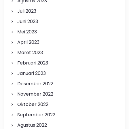
Agustus 2023
Juli 2023
Juni 2023
Mei 2023
April 2023
Maret 2023
Februari 2023
Januari 2023
Desember 2022
November 2022
Oktober 2022
September 2022
Agustus 2022