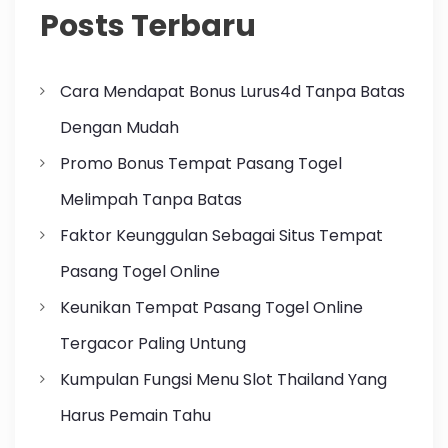
Posts Terbaru
Cara Mendapat Bonus Lurus4d Tanpa Batas
Dengan Mudah
Promo Bonus Tempat Pasang Togel
Melimpah Tanpa Batas
Faktor Keunggulan Sebagai Situs Tempat
Pasang Togel Online
Keunikan Tempat Pasang Togel Online
Tergacor Paling Untung
Kumpulan Fungsi Menu Slot Thailand Yang
Harus Pemain Tahu