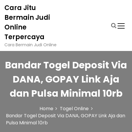
S
Cara Jitu
k
i
Bermain Judi
p
Online
t
o
Terpercaya
c
Cara Bermain Judi Online
o
n
t
Bandar Togel Deposit Via
e
n
DANA, GOPAY Link Aja
t
dan Pulsa Minimal 10rb
Home
Togel Online
Bandar Togel Deposit Via DANA, GOPAY Link Aja dan
Pulsa Minimal 10rb