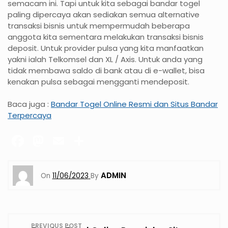
semacam ini. Tapi untuk kita sebagai bandar togel
paling dipercaya akan sediakan semua alternative
transaksi bisnis untuk mempermudah beberapa
anggota kita sementara melakukan transaksi bisnis
deposit. Untuk provider pulsa yang kita manfaatkan
yakni ialah Telkomsel dan XL / Axis. Untuk anda yang
tidak membawa saldo di bank atau di e-wallet, bisa
kenakan pulsa sebagai mengganti mendeposit.
Baca juga :
Bandar Togel Online Resmi dan Situs Bandar
Terpercaya
ADMIN
On
11/06/2023
By
N
PREVIOUS POST