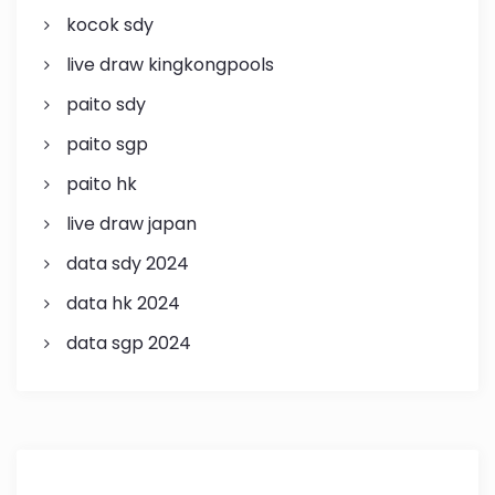
kocok sdy
live draw kingkongpools
paito sdy
paito sgp
paito hk
live draw japan
data sdy 2024
data hk 2024
data sgp 2024