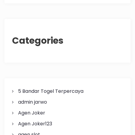
Categories
5 Bandar Togel Terpercaya
admin jarwo
Agen Joker
Agen Joker123
agen slot