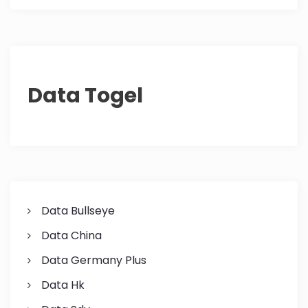
Data Togel
Data Bullseye
Data China
Data Germany Plus
Data Hk