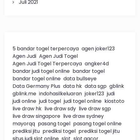
Juli 2021
5 bandar togel terpercaya
agen joker123
Agen Judi
Agen Judi Togel
Agen Judi Togel Terpercaya
angker4d
bandar judi togel online
bandar togel
bandar togel online
data bullseye
Data Germany Plus
data hk
data sgp
gblink
gblink.me
indohasilkeluaran
joker123
judi
judi online
judi togel
judi togel online
kiostoto
live draw hk
live draw sdy
live draw sgp
live draw singapore
live draw sydney
mayorqq
pasang togel
pasang togel online
prediksi jitu
prediksi togel
prediksi togel jitu
situs judi slot online
slot
slot gacor