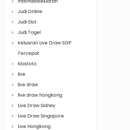
Indohasilkeluaran
Judi Online
Judi Slot
Judi Togel
Keluaran Live Draw SGP
Tercepat
Kiostoto
live
live draw
live draw hongkong
Live Draw Sidney
Live Draw Singapore
Live Hongkong