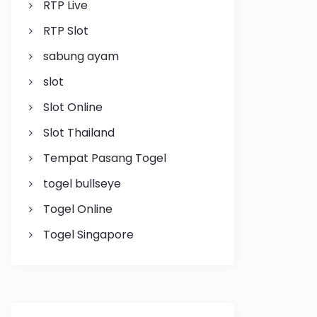
RTP Live
RTP Slot
sabung ayam
slot
Slot Online
Slot Thailand
Tempat Pasang Togel
togel bullseye
Togel Online
Togel Singapore