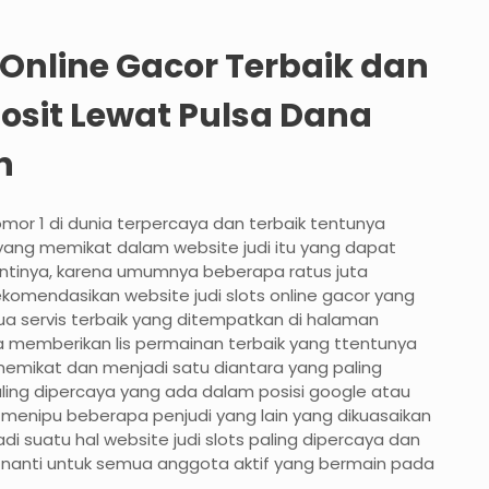
t Online Gacor Terbaik dan
osit Lewat Pulsa Dana
n
or 1 di dunia terpercaya dan terbaik tentunya
ang memikat dalam website judi itu yang dapat
tinya, karena umumnya beberapa ratus juta
komendasikan website judi slots online gacor yang
a servis terbaik yang ditempatkan di halaman
a memberikan lis permainan terbaik yang ttentunya
mikat dan menjadi satu diantara yang paling
aling dipercaya yang ada dalam posisi google atau
 menipu beberapa penjudi yang lain yang dikuasaikan
di suatu hal website judi slots paling dipercaya dan
k nanti untuk semua anggota aktif yang bermain pada