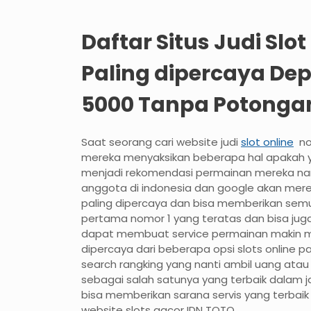
Daftar Situs Judi Slo
Paling dipercaya Dep
5000 Tanpa Potonga
Saat seorang cari website judi
slot online
nom
mereka menyaksikan beberapa hal apakah y
menjadi rekomendasi permainan mereka nan
anggota di indonesia dan google akan mere
paling dipercaya dan bisa memberikan semu
pertama nomor 1 yang teratas dan bisa jug
dapat membuat service permainan makin me
dipercaya dari beberapa opsi slots online p
search rangking yang nanti ambil uang atau
sebagai salah satunya yang terbaik dalam ja
bisa memberikan sarana servis yang terbai
website slots gacor IDN TOTO.