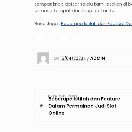
tempat knop daftar selalu kami letakan di ba
di mana tempat dari knop daftar itu.
Baca Juga :
Beberapa Istilah dan Feature Da
ADMIN
On
16/04/2023
By
N
PREVIOUS POST
Beberapa Istilah dan Feature
a
Dalam Permainan Judi Slot
Online
v