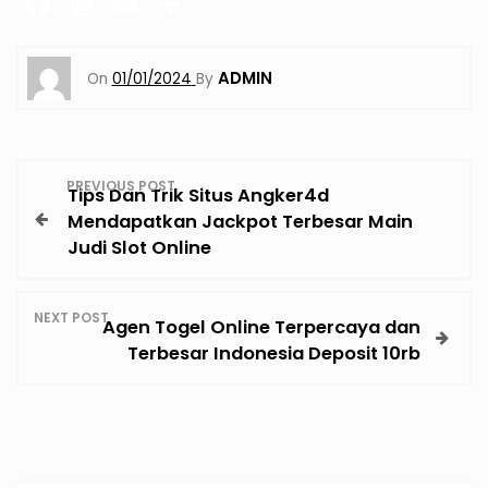
ADMIN
On
01/01/2024
By
N
PREVIOUS POST
Tips Dan Trik Situs Angker4d
a
Mendapatkan Jackpot Terbesar Main
Judi Slot Online
v
i
NEXT POST
Agen Togel Online Terpercaya dan
Terbesar Indonesia Deposit 10rb
g
a
s