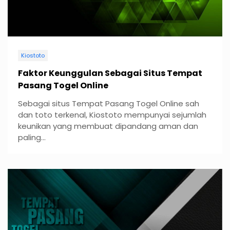
Kiostoto
Faktor Keunggulan Sebagai Situs Tempat
Pasang Togel Online
Sebagai situs Tempat Pasang Togel Online sah
dan toto terkenal, Kiostoto mempunyai sejumlah
keunikan yang membuat dipandang aman dan
paling...