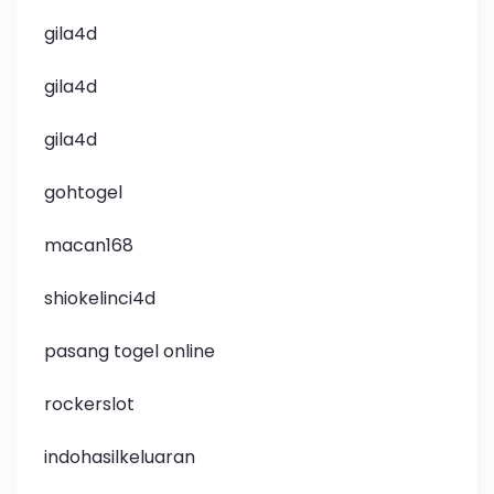
gila4d
gila4d
gila4d
gohtogel
macan168
shiokelinci4d
pasang togel online
rockerslot
indohasilkeluaran