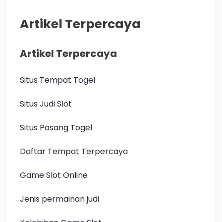
Artikel Terpercaya
Artikel Terpercaya
Situs Tempat Togel
Situs Judi Slot
Situs Pasang Togel
Daftar Tempat Terpercaya
Game Slot Online
Jenis permainan judi