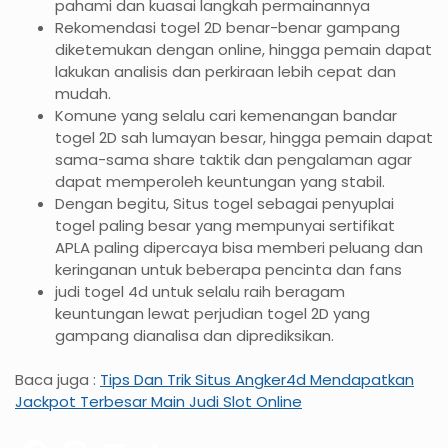
pahami dan kuasai langkah permainannya
Rekomendasi togel 2D benar-benar gampang
diketemukan dengan online, hingga pemain dapat
lakukan analisis dan perkiraan lebih cepat dan
mudah.
Komune yang selalu cari kemenangan bandar
togel 2D sah lumayan besar, hingga pemain dapat
sama-sama share taktik dan pengalaman agar
dapat memperoleh keuntungan yang stabil.
Dengan begitu, Situs togel sebagai penyuplai
togel paling besar yang mempunyai sertifikat
APLA paling dipercaya bisa memberi peluang dan
keringanan untuk beberapa pencinta dan fans
judi togel 4d untuk selalu raih beragam
keuntungan lewat perjudian togel 2D yang
gampang dianalisa dan diprediksikan.
Baca juga :
Tips Dan Trik Situs Angker4d Mendapatkan
Jackpot Terbesar Main Judi Slot Online