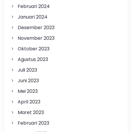
Februari 2024
Januari 2024
Desember 2023
November 2023
Oktober 2023
Agustus 2023
Juli 2023
Juni 2023
Mei 2023
April 2023
Maret 2023
Februari 2023