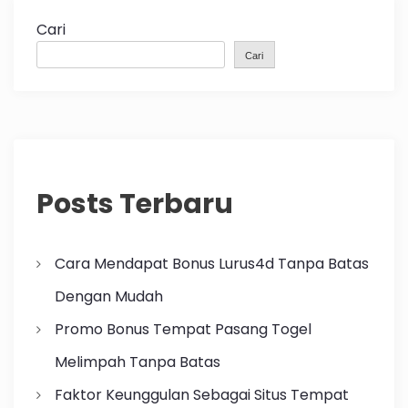
i
Cari
Cari
p
o
s
Posts Terbaru
Cara Mendapat Bonus Lurus4d Tanpa Batas
Dengan Mudah
Promo Bonus Tempat Pasang Togel
Melimpah Tanpa Batas
Faktor Keunggulan Sebagai Situs Tempat