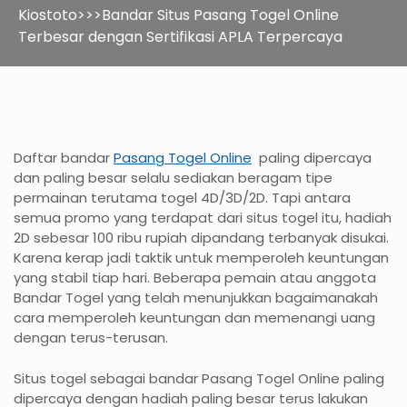
Kiostoto>>>Bandar Situs Pasang Togel Online
Terbesar dengan Sertifikasi APLA Terpercaya
Daftar bandar
Pasang Togel Online
paling dipercaya
dan paling besar selalu sediakan beragam tipe
permainan terutama togel 4D/3D/2D. Tapi antara
semua promo yang terdapat dari situs togel itu, hadiah
2D sebesar 100 ribu rupiah dipandang terbanyak disukai.
Karena kerap jadi taktik untuk memperoleh keuntungan
yang stabil tiap hari. Beberapa pemain atau anggota
Bandar Togel yang telah menunjukkan bagaimanakah
cara memperoleh keuntungan dan memenangi uang
dengan terus-terusan.
Situs togel sebagai bandar Pasang Togel Online paling
dipercaya dengan hadiah paling besar terus lakukan