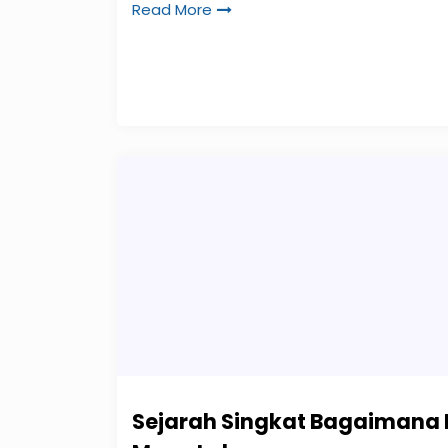
Read More
Sejarah Singkat Bagaimana 