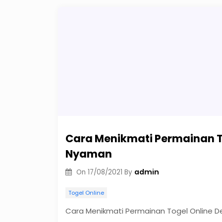
Cara Menikmati Permainan 
Nyaman
admin
On
17/08/2021
By
Togel Online
Cara Menikmati Permainan Togel Online