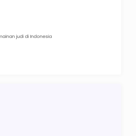
ainan judi di Indonesia