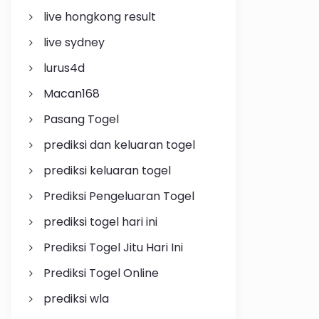
live hongkong result
live sydney
lurus4d
Macan168
Pasang Togel
prediksi dan keluaran togel
prediksi keluaran togel
Prediksi Pengeluaran Togel
prediksi togel hari ini
Prediksi Togel Jitu Hari Ini
Prediksi Togel Online
prediksi wla