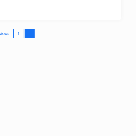
P
vious
1
2
a
g
i
n
a
s
i