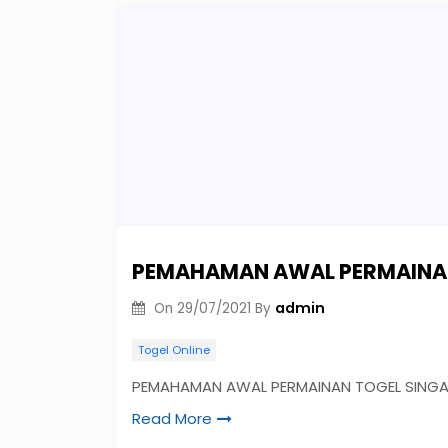
PEMAHAMAN AWAL PERMAINA
admin
On
29/07/2021
By
Togel Online
PEMAHAMAN AWAL PERMAINAN TOGEL SINGAPO
Read More