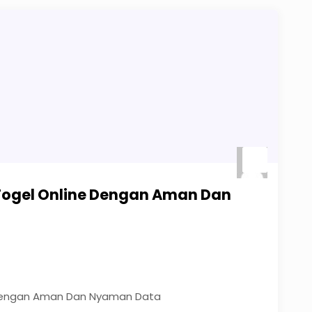
Togel Online Dengan Aman Dan
 Dengan Aman Dan Nyaman Data