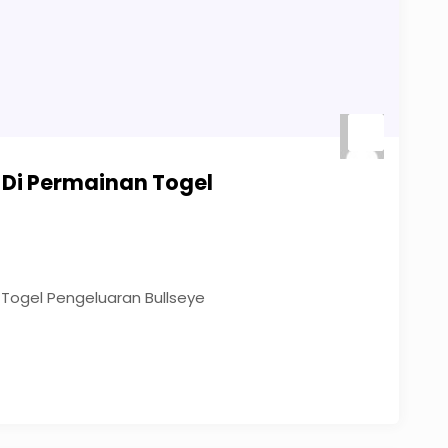
 Di Permainan Togel
 Togel Pengeluaran Bullseye