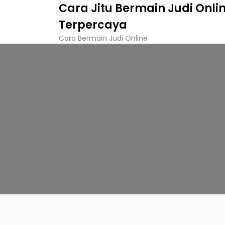
S
Cara Jitu Bermain Judi Onli
k
Terpercaya
i
p
Cara Bermain Judi Online
t
o
c
o
n
t
e
n
t