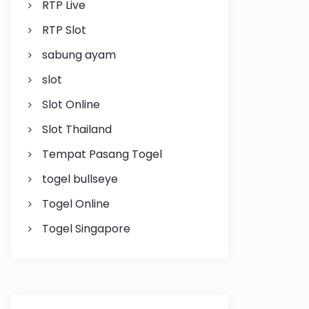
RTP Live
RTP Slot
sabung ayam
slot
Slot Online
Slot Thailand
Tempat Pasang Togel
togel bullseye
Togel Online
Togel Singapore