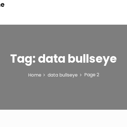
ne
Tag:
data bullseye
Page 2
Home
data bullseye