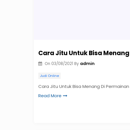
Cara Jitu Untuk Bisa Menang
admin
On
03/08/2021
By
Judi Online
Cara Jitu Untuk Bisa Menang Di Permainan
Read More