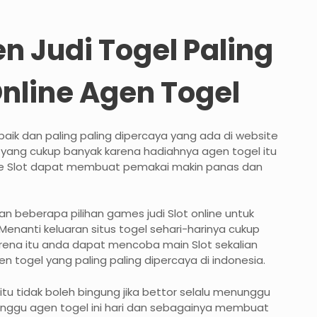
n Judi Togel Paling
Online Agen Togel
rbaik dan paling paling dipercaya yang ada di website
yang cukup banyak karena hadiahnya agen togel itu
nline Slot dapat membuat pemakai makin panas dan
n beberapa pilihan games judi Slot online untuk
Menanti keluaran situs togel sehari-harinya cukup
karena itu anda dapat mencoba main Slot sekalian
togel yang paling paling dipercaya di indonesia.
itu tidak boleh bingung jika bettor selalu menunggu
unggu agen togel ini hari dan sebagainya membuat