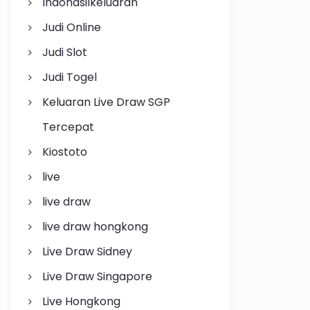
Indohasilkeluaran
Judi Online
Judi Slot
Judi Togel
Keluaran Live Draw SGP
Tercepat
Kiostoto
live
live draw
live draw hongkong
Live Draw Sidney
Live Draw Singapore
Live Hongkong