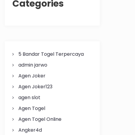
Categories
5 Bandar Togel Terpercaya
admin jarwo
Agen Joker
Agen Joker123
agen slot
Agen Togel
Agen Togel Online
Angker4d