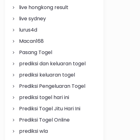
live hongkong result
live sydney
lurus4d
Macan168
Pasang Togel
prediksi dan keluaran togel
prediksi keluaran togel
Prediksi Pengeluaran Togel
prediksi togel hari ini
Prediksi Togel Jitu Hari Ini
Prediksi Togel Online
prediksi wla