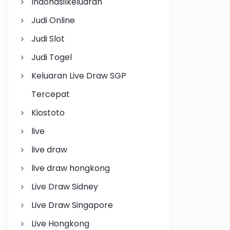
Indohasilkeluaran
Judi Online
Judi Slot
Judi Togel
Keluaran Live Draw SGP
Tercepat
Kiostoto
live
live draw
live draw hongkong
Live Draw Sidney
Live Draw Singapore
Live Hongkong