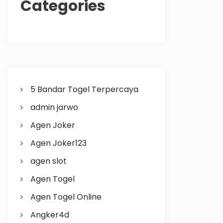
Categories
5 Bandar Togel Terpercaya
admin jarwo
Agen Joker
Agen Joker123
agen slot
Agen Togel
Agen Togel Online
Angker4d