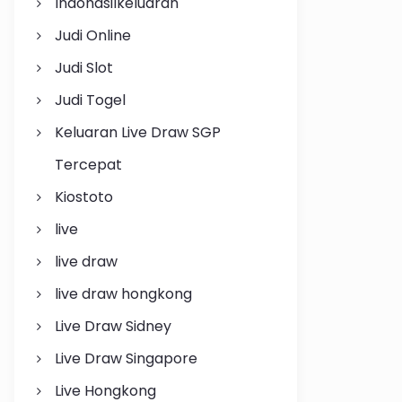
Indohasilkeluaran
Judi Online
Judi Slot
Judi Togel
Keluaran Live Draw SGP
Tercepat
Kiostoto
live
live draw
live draw hongkong
Live Draw Sidney
Live Draw Singapore
Live Hongkong