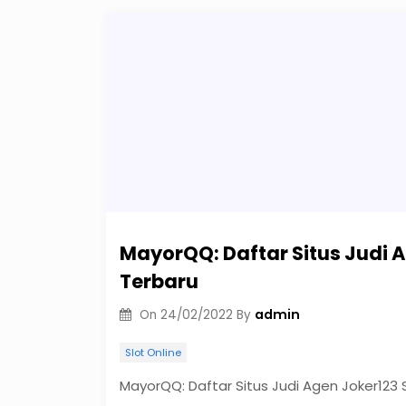
MayorQQ: Daftar Situs Judi A
Terbaru
admin
On
24/02/2022
By
Slot Online
MayorQQ: Daftar Situs Judi Agen Joker123 