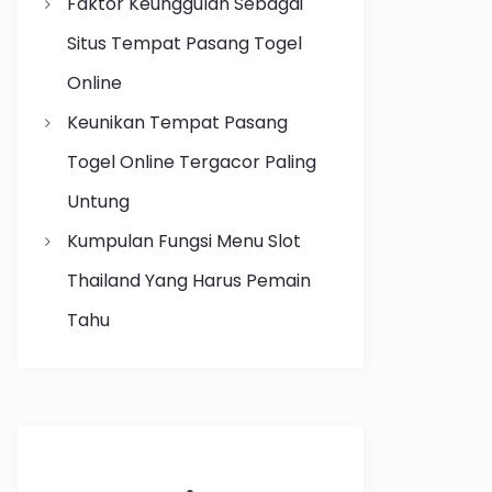
Faktor Keunggulan Sebagai
Situs Tempat Pasang Togel
Online
Keunikan Tempat Pasang
Togel Online Tergacor Paling
Untung
Kumpulan Fungsi Menu Slot
Thailand Yang Harus Pemain
Tahu