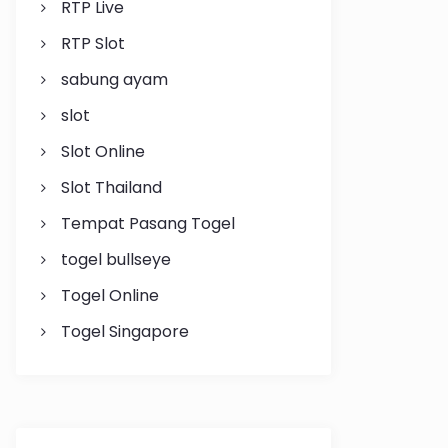
RTP Live
RTP Slot
sabung ayam
slot
Slot Online
Slot Thailand
Tempat Pasang Togel
togel bullseye
Togel Online
Togel Singapore