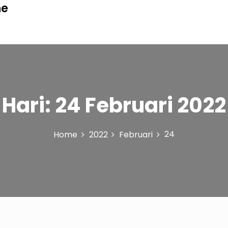
ne
Hari:
24 Februari 2022
24
Home
2022
Februari