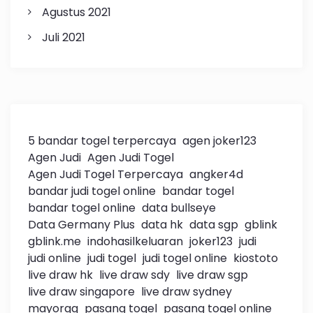
Agustus 2021
Juli 2021
5 bandar togel terpercaya
agen joker123
Agen Judi
Agen Judi Togel
Agen Judi Togel Terpercaya
angker4d
bandar judi togel online
bandar togel
bandar togel online
data bullseye
Data Germany Plus
data hk
data sgp
gblink
gblink.me
indohasilkeluaran
joker123
judi
judi online
judi togel
judi togel online
kiostoto
live draw hk
live draw sdy
live draw sgp
live draw singapore
live draw sydney
mayorqq
pasang togel
pasang togel online