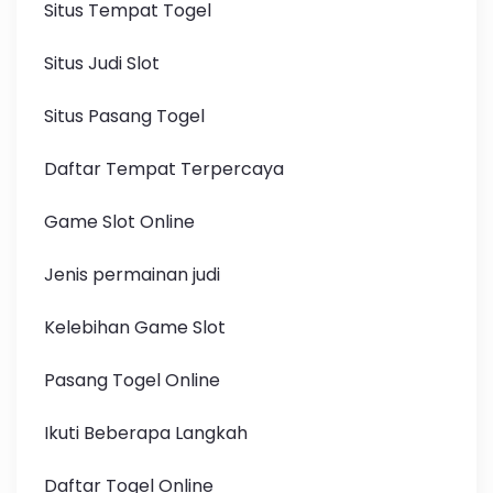
Situs Tempat Togel
Situs Judi Slot
Situs Pasang Togel
Daftar Tempat Terpercaya
Game Slot Online
Jenis permainan judi
Kelebihan Game Slot
Pasang Togel Online
Ikuti Beberapa Langkah
Daftar Togel Online