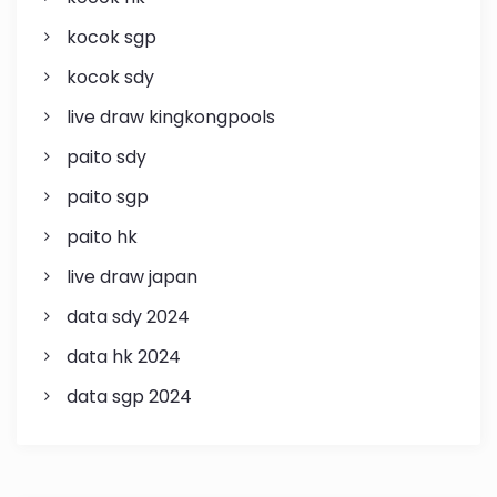
kocok sgp
kocok sdy
live draw kingkongpools
paito sdy
paito sgp
paito hk
live draw japan
data sdy 2024
data hk 2024
data sgp 2024