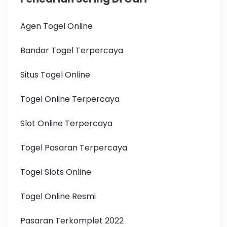
Agen Togel Online
Bandar Togel Terpercaya
Situs Togel Online
Togel Online Terpercaya
Slot Online Terpercaya
Togel Pasaran Terpercaya
Togel Slots Online
Togel Online Resmi
Pasaran Terkomplet 2022