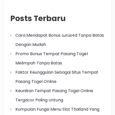
Posts Terbaru
Cara Mendapat Bonus Lurus4d Tanpa Batas
Dengan Mudah
Promo Bonus Tempat Pasang Togel
Melimpah Tanpa Batas
Faktor Keunggulan Sebagai Situs Tempat
Pasang Togel Online
Keunikan Tempat Pasang Togel Online
Tergacor Paling Untung
Kumpulan Fungsi Menu Slot Thailand Yang