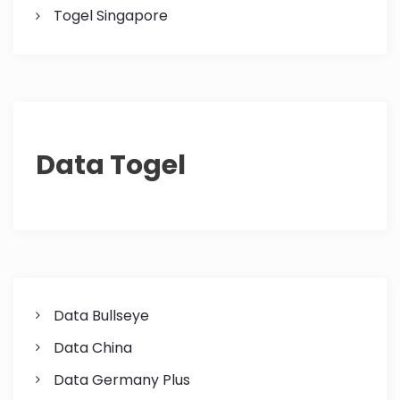
Togel Singapore
Data Togel
Data Bullseye
Data China
Data Germany Plus