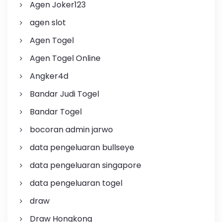
Agen Joker123
agen slot
Agen Togel
Agen Togel Online
Angker4d
Bandar Judi Togel
Bandar Togel
bocoran admin jarwo
data pengeluaran bullseye
data pengeluaran singapore
data pengeluaran togel
draw
Draw Hongkong