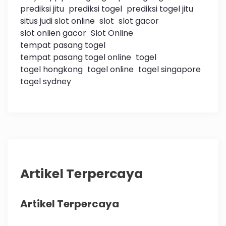
prediksi jitu
prediksi togel
prediksi togel jitu
situs judi slot online
slot
slot gacor
slot onlien gacor
Slot Online
tempat pasang togel
tempat pasang togel online
togel
togel hongkong
togel online
togel singapore
togel sydney
Artikel Terpercaya
Artikel Terpercaya