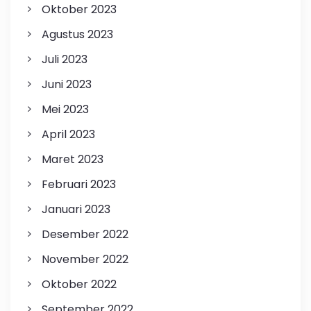
Oktober 2023
Agustus 2023
Juli 2023
Juni 2023
Mei 2023
April 2023
Maret 2023
Februari 2023
Januari 2023
Desember 2022
November 2022
Oktober 2022
September 2022