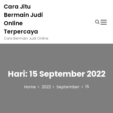
S
Cara Jitu
k
i
Bermain Judi
p
Online
t
o
Terpercaya
c
Cara Bermain Judi Online
o
n
t
e
n
t
Hari:
15 September 2022
15
Home
2022
September