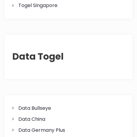
Togel Singapore
Data Togel
Data Bullseye
Data China
Data Germany Plus