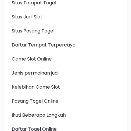
Situs Tempat Togel
Situs Judi Slot
Situs Pasang Togel
Daftar Tempat Terpercaya
Game Slot Online
Jenis permainan judi
Kelebihan Game Slot
Pasang Togel Online
Ikuti Beberapa Langkah
Daftar Togel Online