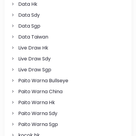
Data Hk
Data Sdy
Data Sgp
Data Taiwan
Live Draw Hk
Live Draw Sdy
Live Draw Sgp
Paito Warna Bullseye
Paito Warna China
Paito Warna Hk
Paito Warna Sdy
Paito Warna Sgp
kocok hk