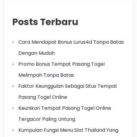
Posts Terbaru
Cara Mendapat Bonus Lurus4d Tanpa Batas
Dengan Mudah
Promo Bonus Tempat Pasang Togel
Melimpah Tanpa Batas
Faktor Keunggulan Sebagai Situs Tempat
Pasang Togel Online
Keunikan Tempat Pasang Togel Online
Tergacor Paling Untung
Kumpulan Fungsi Menu Slot Thailand Yang