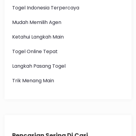
Togel Indonesia Terpercaya
Mudah Memilih Agen
Ketahui Langkah Main
Togel Online Tepat
Langkah Pasang Togel
Trik Menang Main
Pencarian Sering Di Cari