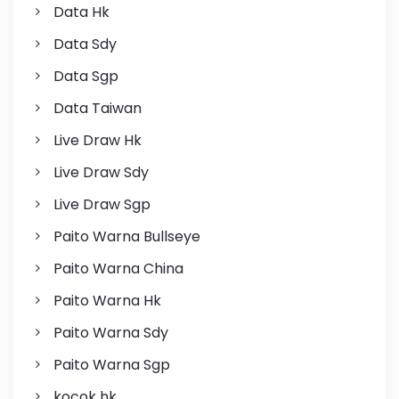
Data Hk
Data Sdy
Data Sgp
Data Taiwan
Live Draw Hk
Live Draw Sdy
Live Draw Sgp
Paito Warna Bullseye
Paito Warna China
Paito Warna Hk
Paito Warna Sdy
Paito Warna Sgp
kocok hk