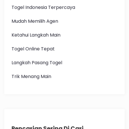
Togel Indonesia Terpercaya
Mudah Memilih Agen
Ketahui Langkah Main
Togel Online Tepat
Langkah Pasang Togel
Trik Menang Main
Pencarian Sering Di Cari