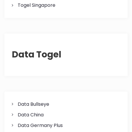
Togel Singapore
Data Togel
Data Bullseye
Data China
Data Germany Plus