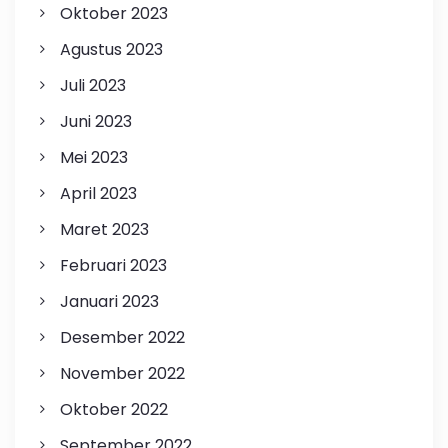
Oktober 2023
Agustus 2023
Juli 2023
Juni 2023
Mei 2023
April 2023
Maret 2023
Februari 2023
Januari 2023
Desember 2022
November 2022
Oktober 2022
September 2022