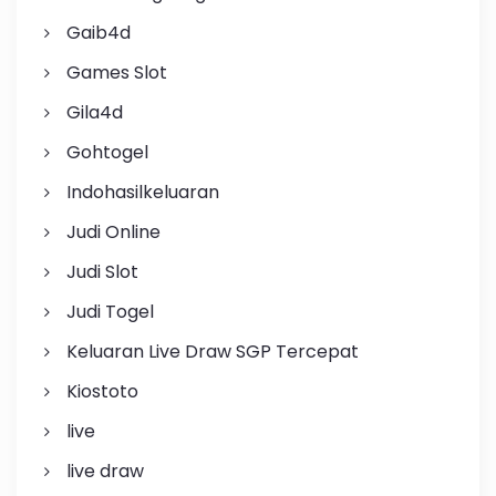
Gaib4d
Games Slot
Gila4d
Gohtogel
Indohasilkeluaran
Judi Online
Judi Slot
Judi Togel
Keluaran Live Draw SGP Tercepat
Kiostoto
live
live draw