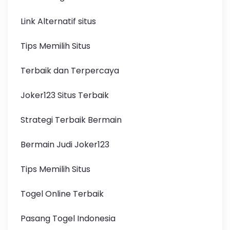
Link Alternatif situs
Tips Memilih Situs
Terbaik dan Terpercaya
Joker123 Situs Terbaik
Strategi Terbaik Bermain
Bermain Judi Joker123
Tips Memilih Situs
Togel Online Terbaik
Pasang Togel Indonesia