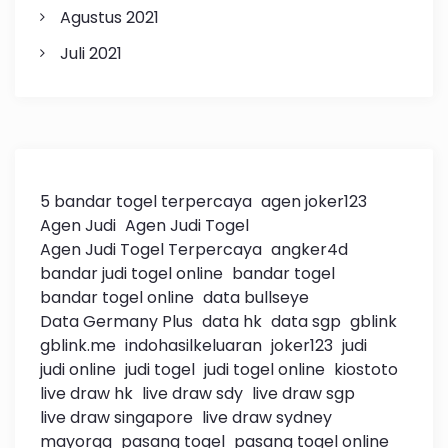
Agustus 2021
Juli 2021
5 bandar togel terpercaya
agen joker123
Agen Judi
Agen Judi Togel
Agen Judi Togel Terpercaya
angker4d
bandar judi togel online
bandar togel
bandar togel online
data bullseye
Data Germany Plus
data hk
data sgp
gblink
gblink.me
indohasilkeluaran
joker123
judi
judi online
judi togel
judi togel online
kiostoto
live draw hk
live draw sdy
live draw sgp
live draw singapore
live draw sydney
mayorqq
pasang togel
pasang togel online