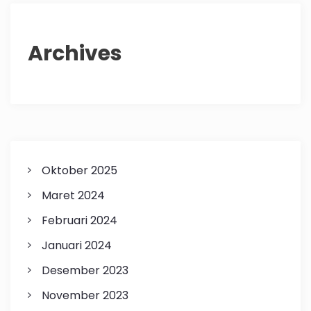
Archives
Oktober 2025
Maret 2024
Februari 2024
Januari 2024
Desember 2023
November 2023