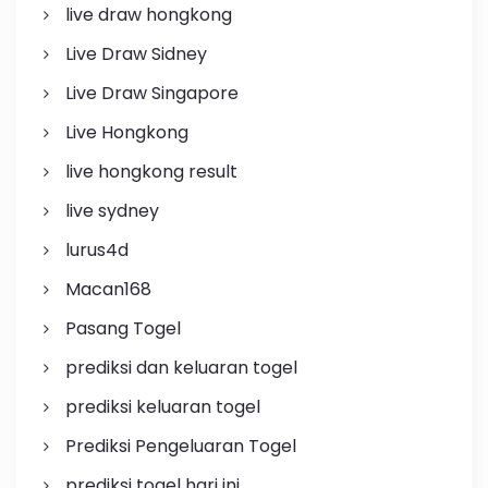
live draw hongkong
Live Draw Sidney
Live Draw Singapore
Live Hongkong
live hongkong result
live sydney
lurus4d
Macan168
Pasang Togel
prediksi dan keluaran togel
prediksi keluaran togel
Prediksi Pengeluaran Togel
prediksi togel hari ini