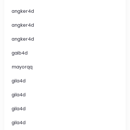
angker4d
angker4d
angker4d
gaib4d
mayorqq
gila4d
gila4d
gila4d
gila4d