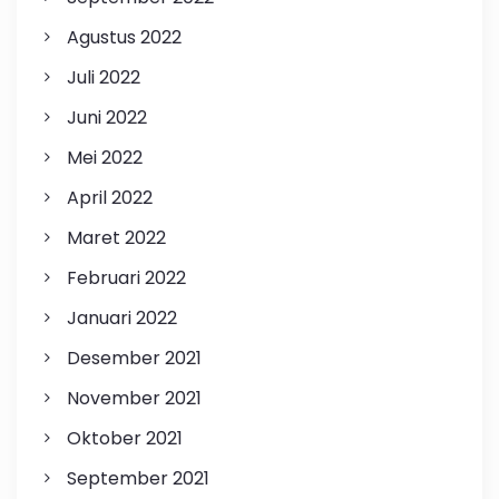
Agustus 2022
Juli 2022
Juni 2022
Mei 2022
April 2022
Maret 2022
Februari 2022
Januari 2022
Desember 2021
November 2021
Oktober 2021
September 2021