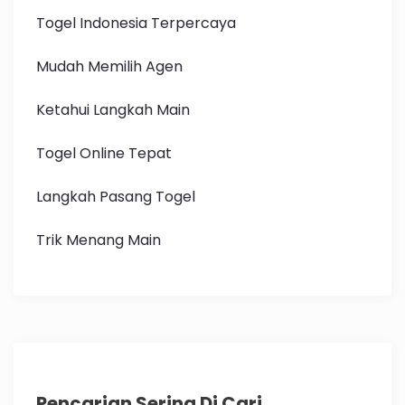
Togel Indonesia Terpercaya
Mudah Memilih Agen
Ketahui Langkah Main
Togel Online Tepat
Langkah Pasang Togel
Trik Menang Main
Pencarian Sering Di Cari