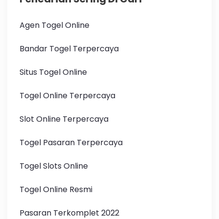
Agen Togel Online
Bandar Togel Terpercaya
Situs Togel Online
Togel Online Terpercaya
Slot Online Terpercaya
Togel Pasaran Terpercaya
Togel Slots Online
Togel Online Resmi
Pasaran Terkomplet 2022