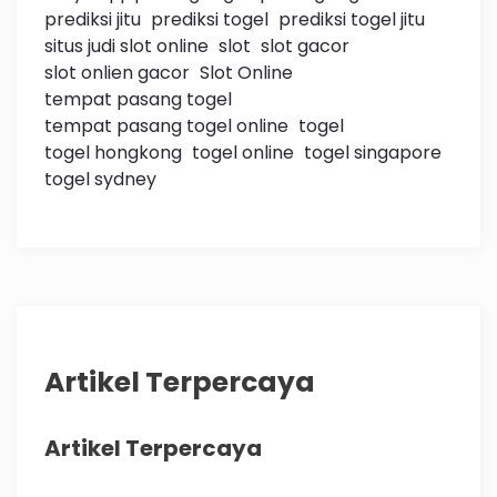
prediksi jitu
prediksi togel
prediksi togel jitu
situs judi slot online
slot
slot gacor
slot onlien gacor
Slot Online
tempat pasang togel
tempat pasang togel online
togel
togel hongkong
togel online
togel singapore
togel sydney
Artikel Terpercaya
Artikel Terpercaya