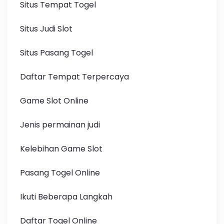
Situs Tempat Togel
Situs Judi Slot
Situs Pasang Togel
Daftar Tempat Terpercaya
Game Slot Online
Jenis permainan judi
Kelebihan Game Slot
Pasang Togel Online
Ikuti Beberapa Langkah
Daftar Togel Online