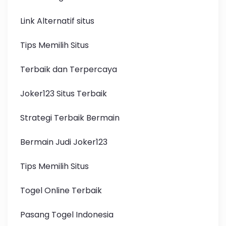
Link Alternatif situs
Tips Memilih Situs
Terbaik dan Terpercaya
Joker123 Situs Terbaik
Strategi Terbaik Bermain
Bermain Judi Joker123
Tips Memilih Situs
Togel Online Terbaik
Pasang Togel Indonesia