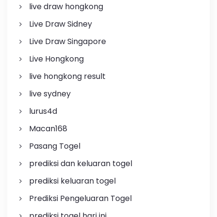
live draw hongkong
Live Draw Sidney
Live Draw Singapore
Live Hongkong
live hongkong result
live sydney
lurus4d
Macan168
Pasang Togel
prediksi dan keluaran togel
prediksi keluaran togel
Prediksi Pengeluaran Togel
prediksi togel hari ini