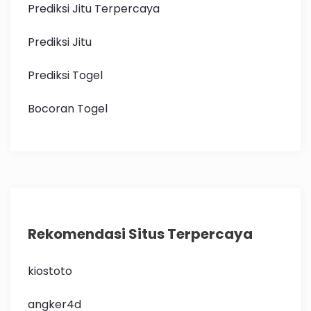
Prediksi Jitu Terpercaya
Prediksi Jitu
Prediksi Togel
Bocoran Togel
Rekomendasi Situs Terpercaya
kiostoto
angker4d