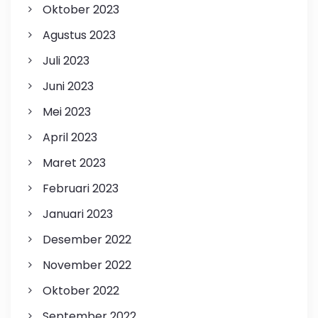
Oktober 2023
Agustus 2023
Juli 2023
Juni 2023
Mei 2023
April 2023
Maret 2023
Februari 2023
Januari 2023
Desember 2022
November 2022
Oktober 2022
September 2022