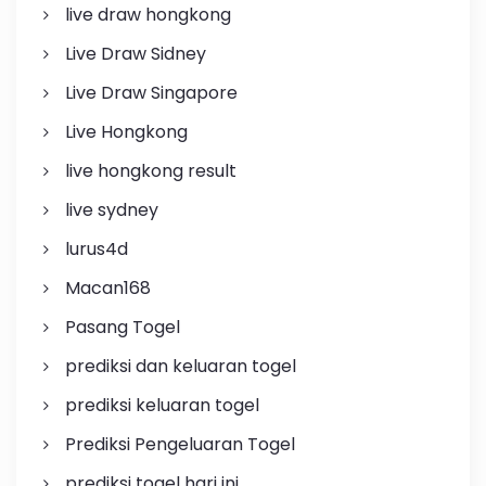
live draw hongkong
Live Draw Sidney
Live Draw Singapore
Live Hongkong
live hongkong result
live sydney
lurus4d
Macan168
Pasang Togel
prediksi dan keluaran togel
prediksi keluaran togel
Prediksi Pengeluaran Togel
prediksi togel hari ini