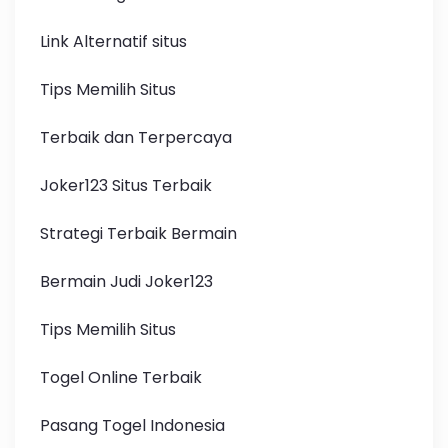
Link Alternatif situs
Tips Memilih Situs
Terbaik dan Terpercaya
Joker123 Situs Terbaik
Strategi Terbaik Bermain
Bermain Judi Joker123
Tips Memilih Situs
Togel Online Terbaik
Pasang Togel Indonesia