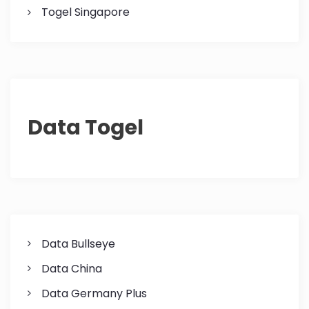
Togel Singapore
Data Togel
Data Bullseye
Data China
Data Germany Plus