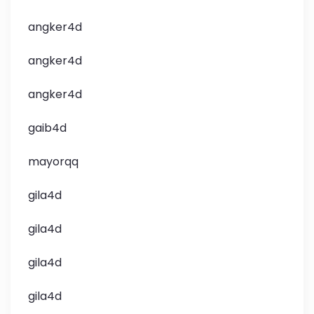
angker4d
angker4d
angker4d
gaib4d
mayorqq
gila4d
gila4d
gila4d
gila4d