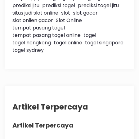
prediksi jitu
prediksi togel
prediksi togel jitu
situs judi slot online
slot
slot gacor
slot onlien gacor
Slot Online
tempat pasang togel
tempat pasang togel online
togel
togel hongkong
togel online
togel singapore
togel sydney
Artikel Terpercaya
Artikel Terpercaya