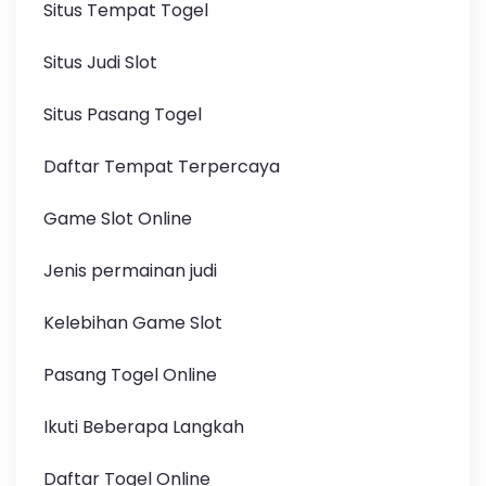
Situs Tempat Togel
Situs Judi Slot
Situs Pasang Togel
Daftar Tempat Terpercaya
Game Slot Online
Jenis permainan judi
Kelebihan Game Slot
Pasang Togel Online
Ikuti Beberapa Langkah
Daftar Togel Online