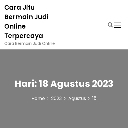
S
Cara Jitu
k
i
Bermain Judi
p
Online
t
o
Terpercaya
c
Cara Bermain Judi Online
o
n
t
e
n
t
Hari:
18 Agustus 2023
18
Home
2023
Agustus