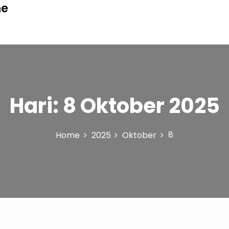
ne
Hari:
8 Oktober 2025
8
Home
2025
Oktober