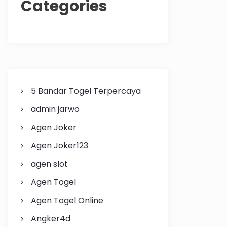
Categories
5 Bandar Togel Terpercaya
admin jarwo
Agen Joker
Agen Joker123
agen slot
Agen Togel
Agen Togel Online
Angker4d