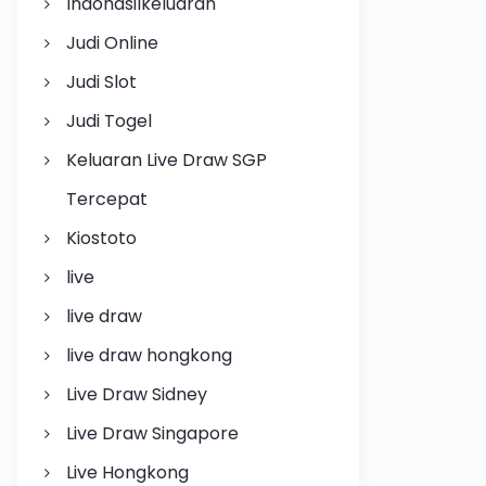
Indohasilkeluaran
Judi Online
Judi Slot
Judi Togel
Keluaran Live Draw SGP
Tercepat
Kiostoto
live
live draw
live draw hongkong
Live Draw Sidney
Live Draw Singapore
Live Hongkong