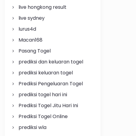
live hongkong result
live sydney
lurus4d
Macan168
Pasang Togel
prediksi dan keluaran togel
prediksi keluaran togel
Prediksi Pengeluaran Togel
prediksi togel hari ini
Prediksi Togel Jitu Hari Ini
Prediksi Togel Online
prediksi wla