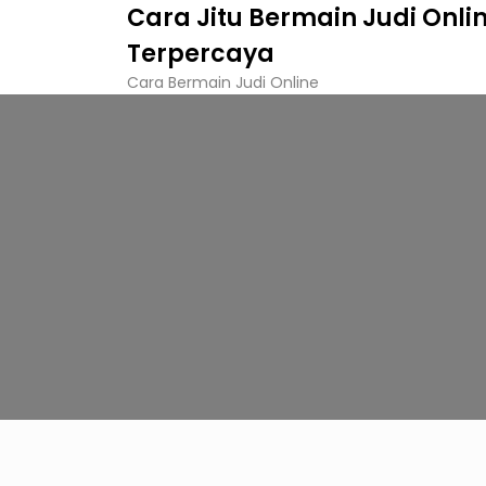
S
Cara Jitu Bermain Judi Onli
k
Terpercaya
i
p
Cara Bermain Judi Online
t
o
c
o
n
t
e
n
t