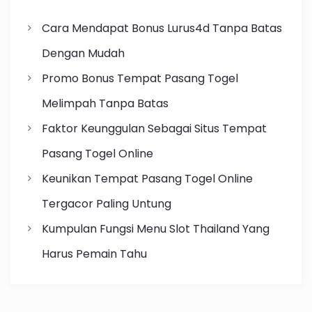
i
p
Cara Mendapat Bonus Lurus4d Tanpa Batas
Dengan Mudah
o
Promo Bonus Tempat Pasang Togel
s
Melimpah Tanpa Batas
Faktor Keunggulan Sebagai Situs Tempat
Pasang Togel Online
Keunikan Tempat Pasang Togel Online
Tergacor Paling Untung
Kumpulan Fungsi Menu Slot Thailand Yang
Harus Pemain Tahu