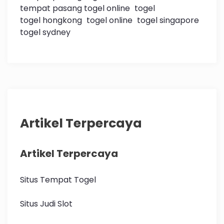
tempat pasang togel online
togel
togel hongkong
togel online
togel singapore
togel sydney
Artikel Terpercaya
Artikel Terpercaya
Situs Tempat Togel
Situs Judi Slot