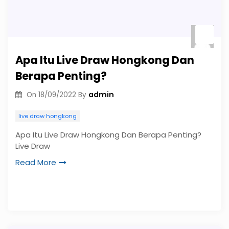
Apa Itu Live Draw Hongkong Dan
Berapa Penting?
admin
On
18/09/2022
By
live draw hongkong
Apa Itu Live Draw Hongkong Dan Berapa Penting?
Live Draw
Read More