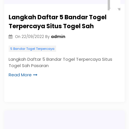
Langkah Daftar 5 Bandar Togel
Terpercaya Situs Togel Sah
admin
On
22/09/2022
By
5 Bandar Togel Terpercaya
Langkah Daftar 5 Bandar Togel Terpercaya Situs
Togel Sah Pasaran
Read More