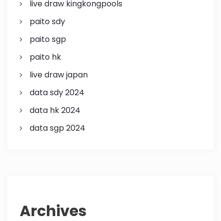
live draw kingkongpools
paito sdy
paito sgp
paito hk
live draw japan
data sdy 2024
data hk 2024
data sgp 2024
Archives