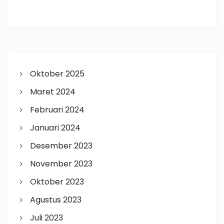
Oktober 2025
Maret 2024
Februari 2024
Januari 2024
Desember 2023
November 2023
Oktober 2023
Agustus 2023
Juli 2023