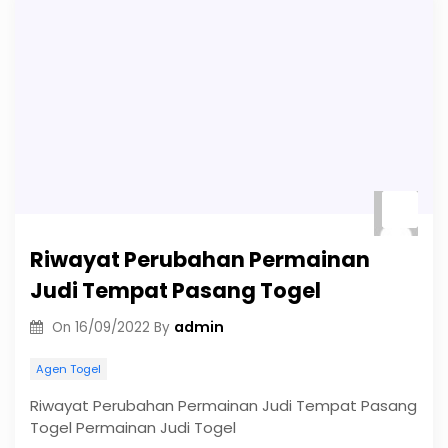
Riwayat Perubahan Permainan
Judi Tempat Pasang Togel
admin
On
16/09/2022
By
Agen Togel
Riwayat Perubahan Permainan Judi Tempat Pasang
Togel Permainan Judi Togel