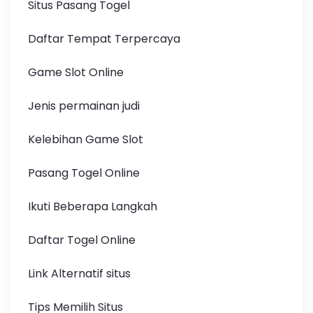
Situs Pasang Togel
Daftar Tempat Terpercaya
Game Slot Online
Jenis permainan judi
Kelebihan Game Slot
Pasang Togel Online
Ikuti Beberapa Langkah
Daftar Togel Online
Link Alternatif situs
Tips Memilih Situs