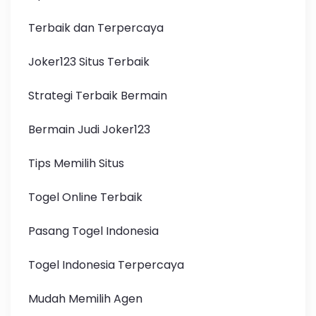
Terbaik dan Terpercaya
Joker123 Situs Terbaik
Strategi Terbaik Bermain
Bermain Judi Joker123
Tips Memilih Situs
Togel Online Terbaik
Pasang Togel Indonesia
Togel Indonesia Terpercaya
Mudah Memilih Agen