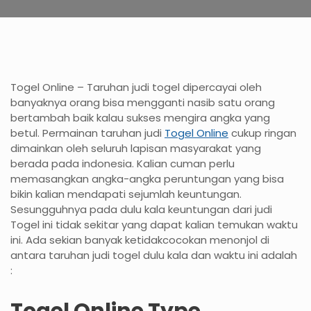
Togel Online – Taruhan judi togel dipercayai oleh
banyaknya orang bisa mengganti nasib satu orang
bertambah baik kalau sukses mengira angka yang
betul. Permainan taruhan judi
Togel Online
cukup ringan
dimainkan oleh seluruh lapisan masyarakat yang
berada pada indonesia. Kalian cuman perlu
memasangkan angka-angka peruntungan yang bisa
bikin kalian mendapati sejumlah keuntungan.
Sesungguhnya pada dulu kala keuntungan dari judi
Togel ini tidak sekitar yang dapat kalian temukan waktu
ini. Ada sekian banyak ketidakcocokan menonjol di
antara taruhan judi togel dulu kala dan waktu ini adalah
:
Togel Online Type