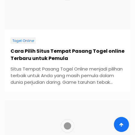
Togel Online
Cara Pilih Situs Tempat Pasang Togel online
Terbaru untuk Pemula
Situs Tempat Pasang Togel Online menjadi pilihan
terbaik untuk Anda yang masih pemula dalam
dunia perjudian daring. Game taruhan tebak...