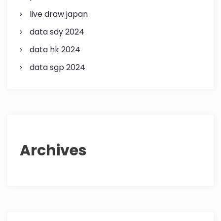
live draw japan
data sdy 2024
data hk 2024
data sgp 2024
Archives