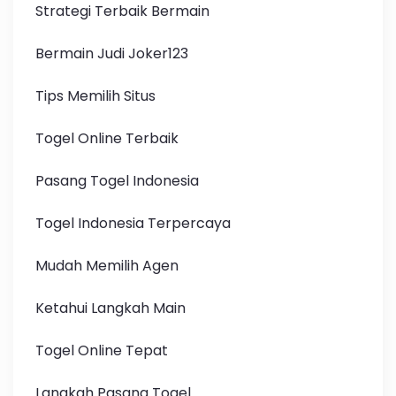
Strategi Terbaik Bermain
Bermain Judi Joker123
Tips Memilih Situs
Togel Online Terbaik
Pasang Togel Indonesia
Togel Indonesia Terpercaya
Mudah Memilih Agen
Ketahui Langkah Main
Togel Online Tepat
Langkah Pasang Togel