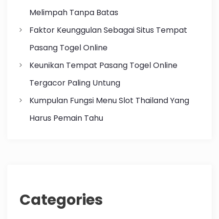
Melimpah Tanpa Batas
Faktor Keunggulan Sebagai Situs Tempat
Pasang Togel Online
Keunikan Tempat Pasang Togel Online
Tergacor Paling Untung
Kumpulan Fungsi Menu Slot Thailand Yang
Harus Pemain Tahu
Categories