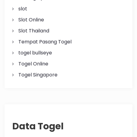
slot
Slot Online
Slot Thailand
Tempat Pasang Togel
togel bullseye
Togel Online
Togel Singapore
Data Togel