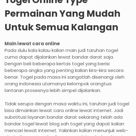
Permainan Yang Mudah
Untuk Semua Kalangan
Main lewat cara online
Pada dulu kala kalau kalian main judi taruhan togel
cuma dapat dijalankan lewat bandar darat saja.
Dengan beli beberapa kertas togel yang berisi
beberapa angka yang penting kalian kira-kira secara
benar. Togel pada masa ini sangatlah disenangi oleh
orang indonesia utamanya kelompok orangtua
lantaran prosesnya lebih simpel dijalankan.
Tidak serupa dengan masa waktu ini, taruhan judi togel
bisa dimainkan lewat cara online lewat internet. Jadi
substitusi layanan bandar darat sekarang telah ada
bandar togel lewat blog sah togel yang dapat kalian
mencari lewat internet. Yakinkan kalian menunjuk web-