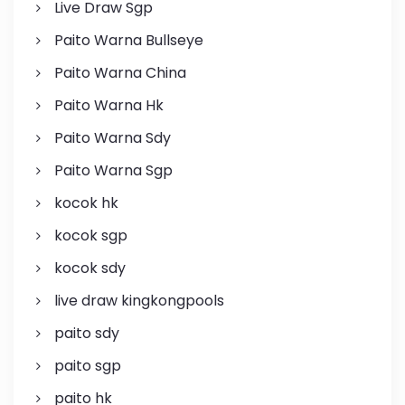
Live Draw Sgp
Paito Warna Bullseye
Paito Warna China
Paito Warna Hk
Paito Warna Sdy
Paito Warna Sgp
kocok hk
kocok sgp
kocok sdy
live draw kingkongpools
paito sdy
paito sgp
paito hk